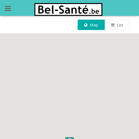
Map
List