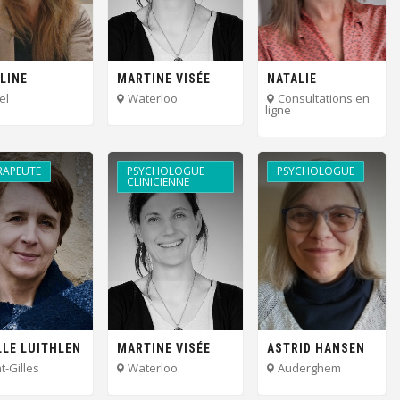
LINE
MARTINE VISÉE
NATALIE
MAEKERS
SCHURMANN
el
Waterloo
Consultations en
ligne
RAPEUTE
PSYCHOLOGUE
PSYCHOLOGUE
CLINICIENNE
LLE LUITHLEN
MARTINE VISÉE
ASTRID HANSEN
t-Gilles
Waterloo
Auderghem