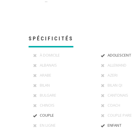
...
SPÉCIFICITÉS
À DOMICILE
ADOLESCENT
ALBANAIS
ALLEMAND
ARABE
AZERI
BILAN
BILAN QI
BULGARE
CANTONAIS
CHINOIS
COACH
COUPLE
COUPLE PARE
EN LIGNE
ENFANT