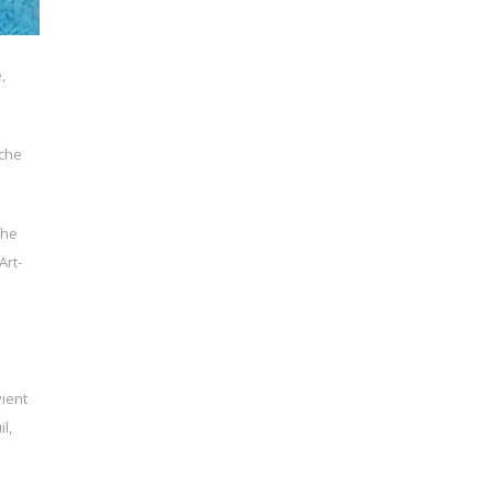
,
oche
che
Art-
vient
l,