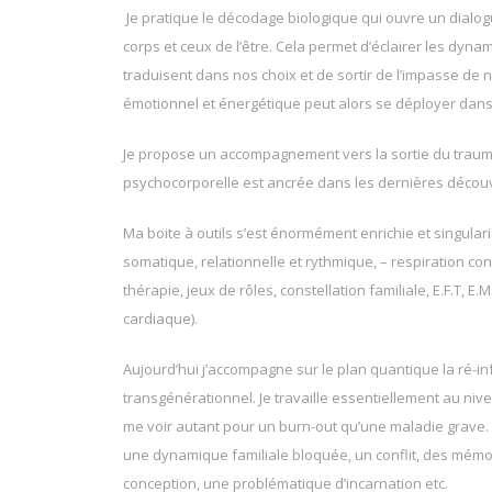
Je pratique le décodage biologique qui ouvre un dialog
corps et ceux de l’être. Cela permet d’éclairer les dyn
traduisent dans nos choix et de sortir de l’impasse de no
émotionnel et énergétique peut alors se déployer dans
Je propose un accompagnement vers la sortie du trauma 
psychocorporelle est ancrée dans les dernières découv
Ma boite à outils s’est énormément enrichie et singular
somatique, relationnelle et rythmique, – respiration co
thérapie, jeux de rôles, constellation familiale, E.F.T, 
cardiaque).
Aujourd’hui j’accompagne sur le plan quantique la ré-in
transgénérationnel. Je travaille essentiellement au niv
me voir autant pour un burn-out qu’une maladie grave. 
une dynamique familiale bloquée, un conflit, des mémo
conception, une problématique d’incarnation etc.