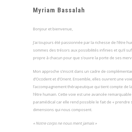
Myriam Bassalah
Bonjour et bienvenue,
J’ai toujours été passionnée par la richesse de l’être 
sommes des trésors aux possibilités infinies et qu’il suff
propre à chacun pour que s’ouvre la porte de ses merve
Mon approche s’inscrit dans un cadre de complémentari
d’Occident et d’Orient. Ensemble, elles ouvrent une voi
l’accompagnement thérapeutique qui tient compte de la p
l’être humain. Cette voie est une avancée remarquabl
paramédical car elle rend possible le fait de « prendre 
dimensions qui nous composent.
« Notre corps ne nous ment jamais »