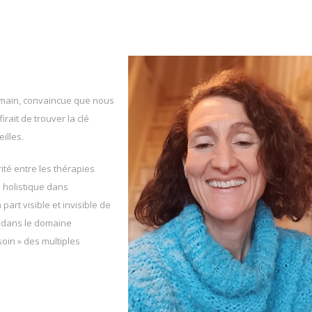
humain, convaincue que nous
irait de trouver la clé
illes.
té entre les thérapies
e holistique dans
art visible et invisible de
e dans le domaine
soin » des multiples