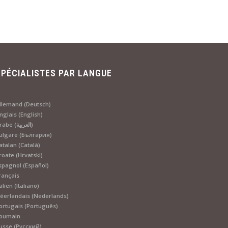
SPÉCIALISTES PAR LANGUE
llemand (Deutsch)
nglais (English)
Arabe (العربية)
ulgare (България)
atalan (Català)
roate (Hrvatski)
spagnol (Español)
rançais
talien (Italiano)
éerlandais (Nederlands)
ortugais (Português)
oumain
usse (Русский)