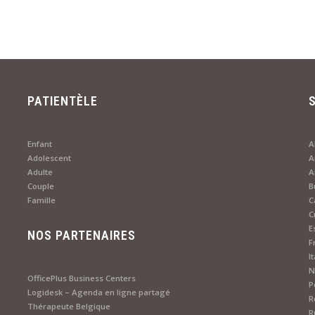
PATIENTÈLE
Enfant
A
Adolescent
A
Adulte
Couple
B
Famille
C
C
E
NOS PARTENAIRES
F
I
N
OfficePlus Business Centers
P
Logidesk – Agenda en ligne partagé
R
Thérapeute Belgique
R