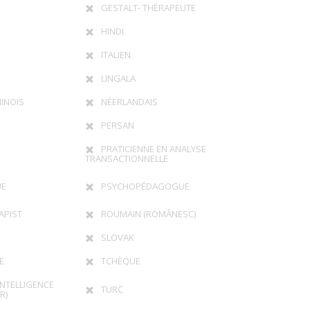
GESTALT- THÉRAPEUTE
HINDI
ITALIEN
LINGALA
INOIS
NÉERLANDAIS
PERSAN
PRATICIENNE EN ANALYSE
TRANSACTIONNELLE
UE
PSYCHOPÉDAGOGUE
APIST
ROUMAIN (ROMÂNESC)
SLOVAK
E
TCHÈQUE
INTELLIGENCE
TURC
R)