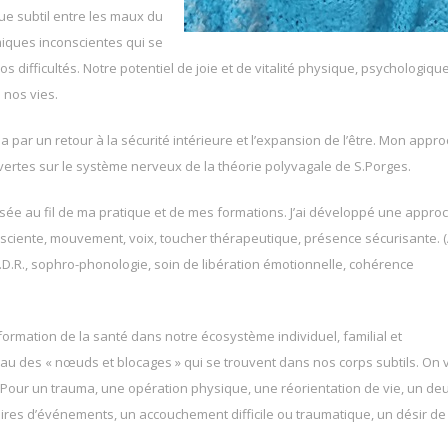
ue subtil entre les maux du
amiques inconscientes qui se
s difficultés. Notre potentiel de joie et de vitalité physique, psychologique
 nos vies.
par un retour à la sécurité intérieure et l’expansion de l’être. Mon appr
ertes sur le système nerveux de la théorie polyvagale de S.Porges.
isée au fil de ma pratique et de mes formations. J’ai développé une appro
nsciente, mouvement, voix, toucher thérapeutique, présence sécurisante. (
E.M.D.R., sophro-phonologie, soin de libération émotionnelle, cohérence
formation de la santé dans notre écosystème individuel, familial et
eau des « nœuds et blocages » qui se trouvent dans nos corps subtils. On 
Pour un trauma, une opération physique, une réorientation de vie, un deui
ires d’événements, un accouchement difficile ou traumatique, un désir de