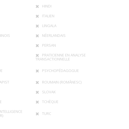
HINDI
ITALIEN
LINGALA
INOIS
NÉERLANDAIS
PERSAN
PRATICIENNE EN ANALYSE
TRANSACTIONNELLE
UE
PSYCHOPÉDAGOGUE
APIST
ROUMAIN (ROMÂNESC)
SLOVAK
E
TCHÈQUE
INTELLIGENCE
TURC
R)