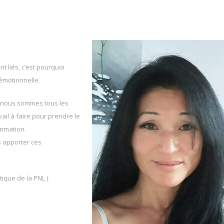
nt liés, c’est pourquoi
émotionnelle.
e nous sommes tous les
vail à faire pour prendre le
ammation.
s apporter ces
tique de la PNL (