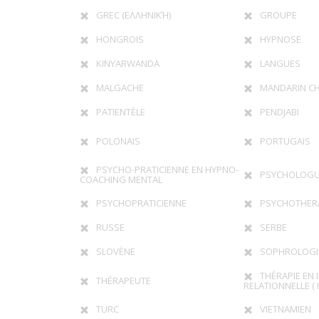
GREC (ΕΛΛΗΝΙΚΉ)
GROUPE
HONGROIS
HYPNOSE
KINYARWANDA
LANGUES
MALGACHE
MANDARIN CH
PATIENTÈLE
PENDJABI
POLONAIS
PORTUGAIS
PSYCHO-PRATICIENNE EN HYPNO-
PSYCHOLOG
COACHING MENTAL
PSYCHOPRATICIENNE
PSYCHOTHER
RUSSE
SERBE
SLOVÈNE
SOPHROLOGI
THÉRAPIE EN 
THÉRAPEUTE
RELATIONNELLE ( I
TURC
VIETNAMIEN