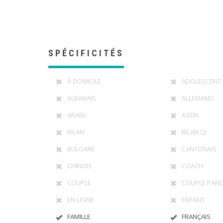
SPÉCIFICITÉS
À DOMICILE
ADOLESCENT
ALBANAIS
ALLEMAND
ARABE
AZERI
BILAN
BILAN QI
BULGARE
CANTONAIS
CHINOIS
COACH
COUPLE
COUPLE PARE
EN LIGNE
ENFANT
FAMILLE
FRANÇAIS