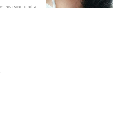
tes chez Espace coach à
s;