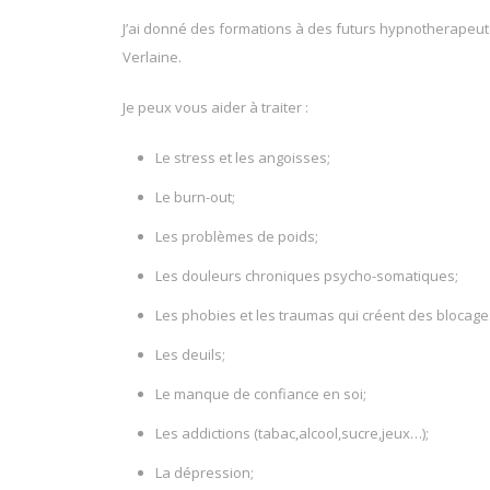
J’ai donné des formations à des futurs hypnotherapeu
Verlaine.
Je peux vous aider à traiter :
Le stress et les angoisses;
Le burn-out;
Les problèmes de poids;
Les douleurs chroniques psycho-somatiques;
Les phobies et les traumas qui créent des blocage
Les deuils;
Le manque de confiance en soi;
Les addictions (tabac,alcool,sucre,jeux…);
La dépression;