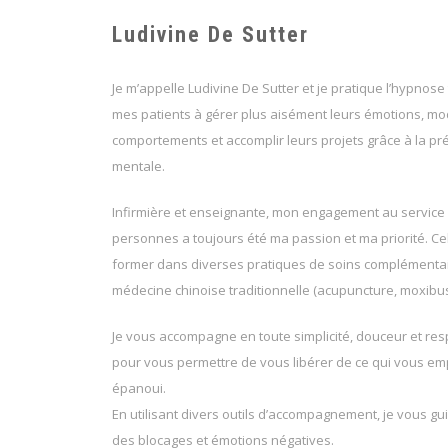
Ludivine De Sutter
Hypnothérap
Je m’appelle Ludivine De Sutter et je pratique l’hypnos
mes patients à gérer plus aisément leurs émotions, mod
comportements et accomplir leurs projets grâce à la pr
mentale.
Hypnothérapeute Chaudfontaine Ludivine De 
Infirmière et enseignante, mon engagement au service 
personnes a toujours été ma passion et ma priorité. Ce
former dans diverses pratiques de soins complémentai
médecine chinoise traditionnelle (acupuncture, moxibus
Je vous accompagne en toute simplicité, douceur et resp
pour vous permettre de vous libérer de ce qui vous em
épanoui.
En utilisant divers outils d’accompagnement, je vous gu
des blocages et émotions négatives.