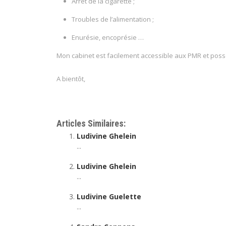
Arrêt de la cigarette ;
Troubles de l’alimentation ;
Enurésie, encoprésie …
Mon cabinet est facilement accessible aux PMR et poss
A bientôt,
Hypnothérapeute Chaudfontaine Ludivine De Sutter
Articles Similaires:
Ludivine Ghelein
...
Ludivine Ghelein
...
Ludivine Guelette
...