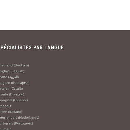
SPÉCIALISTES PAR LANGUE
llemand (Deutsch)
nglais (English)
Arabe (العربية)
ulgare (България)
atalan (Català)
roate (Hrvatski)
spagnol (Español)
rançais
talien (Italiano)
éerlandais (Nederlands)
ortugais (Português)
oumain