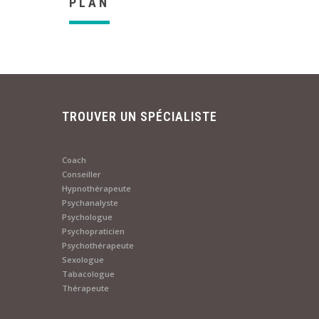
PLAN
TROUVER UN SPÉCIALISTE
Coach
Conseiller
Hypnothérapeute
Psychanalyste
Psychologue
Psychopraticien
Psychothérapeute
Sexologue
Tabacologue
Thérapeute