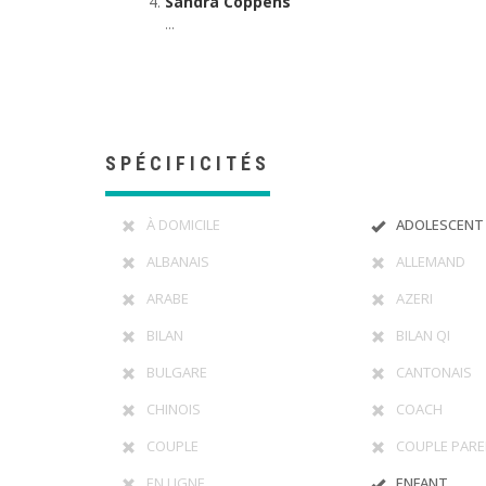
Sandra Coppens
...
SPÉCIFICITÉS
À DOMICILE
ADOLESCENT
ALBANAIS
ALLEMAND
ARABE
AZERI
BILAN
BILAN QI
BULGARE
CANTONAIS
CHINOIS
COACH
COUPLE
COUPLE PARE
EN LIGNE
ENFANT