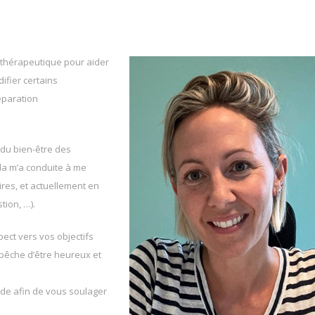
eute Chaudfontainet
e thérapeutique pour aider
ifier certains
éparation
Sutter
du bien-être des
la m’a conduite à me
res, et actuellement en
tion, …).
ect vers vos objectifs
pêche d’être heureux et
ide afin de vous soulager