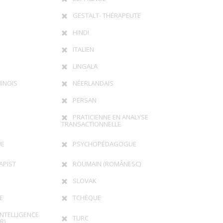
GESTALT- THÉRAPEUTE
HINDI
ITALIEN
LINGALA
INOIS
NÉERLANDAIS
PERSAN
PRATICIENNE EN ANALYSE
TRANSACTIONNELLE
UE
PSYCHOPÉDAGOGUE
APIST
ROUMAIN (ROMÂNESC)
SLOVAK
E
TCHÈQUE
INTELLIGENCE
TURC
R)