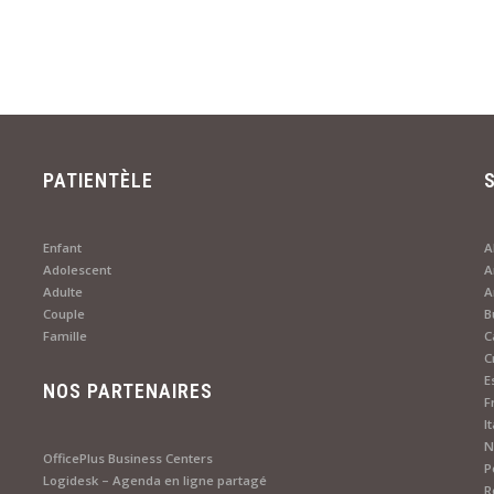
PATIENTÈLE
Enfant
A
Adolescent
A
Adulte
Couple
B
Famille
C
C
E
NOS PARTENAIRES
F
I
N
OfficePlus Business Centers
P
Logidesk – Agenda en ligne partagé
R