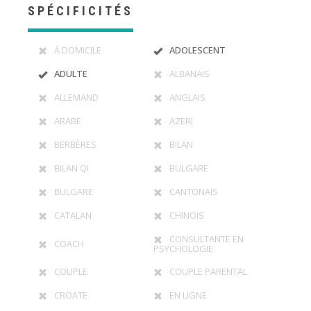
SPÉCIFICITÉS
À DOMICILE
ADOLESCENT
ADULTE
ALBANAIS
ALLEMAND
ANGLAIS
ARABE
AZERI
BERBÈRES
BILAN
BILAN QI
BULGARE
BULGARE
CANTONAIS
CATALAN
CHINOIS
CONSULTANTE EN
COACH
PSYCHOLOGIE
COUPLE
COUPLE PARENTAL
CROATE
EN LIGNE