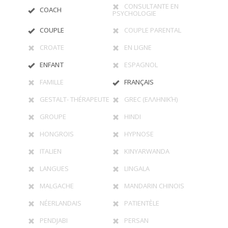
CONSULTANTE EN
COACH
PSYCHOLOGIE
COUPLE
COUPLE PARENTAL
CROATE
EN LIGNE
ENFANT
ESPAGNOL
FAMILLE
FRANÇAIS
GESTALT- THÉRAPEUTE
GREC (ΕΛΛΗΝΙΚΉ)
GROUPE
HINDI
HONGROIS
HYPNOSE
ITALIEN
KINYARWANDA
LANGUES
LINGALA
MALGACHE
MANDARIN CHINOIS
NÉERLANDAIS
PATIENTÈLE
PENDJABI
PERSAN