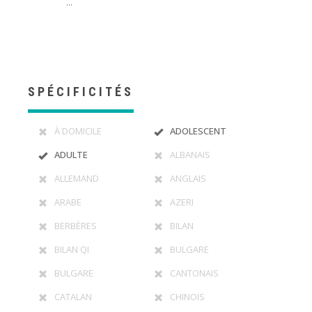
...
SPÉCIFICITÉS
À DOMICILE
ADOLESCENT
ADULTE
ALBANAIS
ALLEMAND
ANGLAIS
ARABE
AZERI
BERBÈRES
BILAN
BILAN QI
BULGARE
BULGARE
CANTONAIS
CATALAN
CHINOIS