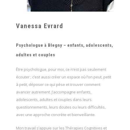
Vanessa Evrard
Psychologue à Blegny – enfants, adolescents,
adultes et couples
Être psychologue, pour moi, ce n’est pas seulement
écouter ; c’est aussi créer un espace où l’on peut, petit
à petit, déposer ce qui pèse et trouver comment
avancer autrement. J’accompagne enfants,
adolescents, adultes et couples dans leurs
questionnements, leurs doutes ou leurs difficultés,
avec une approche concrète et bienveillante.
Mon travail s’appuie sur les Thérapies Cognitives et