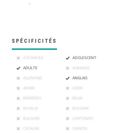
...
SPÉCIFICITÉS
À DOMICILE
ADOLESCENT
ADULTE
ALBANAIS
ALLEMAND
ANGLAIS
ARABE
AZERI
BERBÈRES
BILAN
BILAN QI
BULGARE
BULGARE
CANTONAIS
CATALAN
CHINOIS