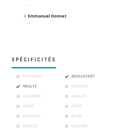
...
Emmanuel Donnet
...
SPÉCIFICITÉS
À DOMICILE
ADOLESCENT
ADULTE
ALBANAIS
ALLEMAND
ANGLAIS
ARABE
AZERI
BERBÈRES
BILAN
BILAN QI
BULGARE