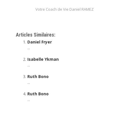
Votre Coach de Vie Daniel RAMEZ
Thérapeute – Parapsycologue En ligne Daniel|Ramez
Articles Similaires:
Daniel Fryer
...
Isabelle Ykman
...
Ruth Bono
...
Ruth Bono
...