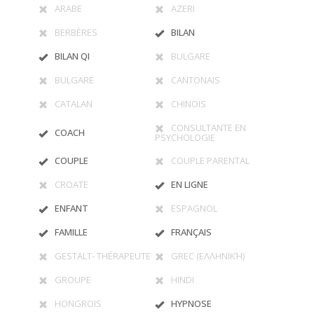
ARABE
AZERI
BERBÈRES
BILAN
BILAN QI
BULGARE
BULGARE
CANTONAIS
CATALAN
CHINOIS
CONSULTANTE EN
COACH
PSYCHOLOGIE
COUPLE
COUPLE PARENTAL
CROATE
EN LIGNE
ENFANT
ESPAGNOL
FAMILLE
FRANÇAIS
GESTALT- THÉRAPEUTE
GREC (ΕΛΛΗΝΙΚΉ)
GROUPE
HINDI
HONGROIS
HYPNOSE