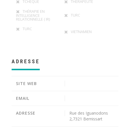
TCHÈQUE
THÉRAPEUTE
THÉRAPIE EN
TURC
INTELLIGENCE
RELATIONNELLE ( IR)
TURC
VIETNAMIEN
ADRESSE
SITE WEB
EMAIL
ADRESSE
Rue des Iguanodons
2,7321 Bernissart