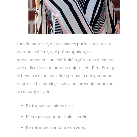
Lors de notre vie, nous sommes parfois aux prises
avec un mal-être, une préoccupation, un
questionnement, une difficulté à gérer des émotions,
une difficulté à atteindre un objectif, etc. Peut-être que
le besoin d’exprimer cette épreuve à une personne
neutre se fait sentir. Je suis alors présente pour vous
accompagner afin :
De trouver un mieux-être,
D’être plus épanouie, plus serein,
De retrouver confiance en vous,