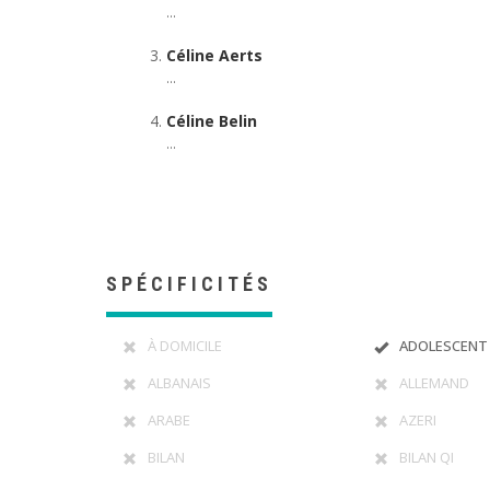
...
Céline Aerts
...
Céline Belin
...
SPÉCIFICITÉS
À DOMICILE
ADOLESCENT
ALBANAIS
ALLEMAND
ARABE
AZERI
BILAN
BILAN QI