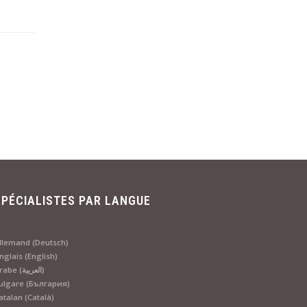
SPÉCIALISTES PAR LANGUE
llemand (Deutsch)
nglais (English)
Arabe (العربية)
ulgare (България)
atalan (Català)