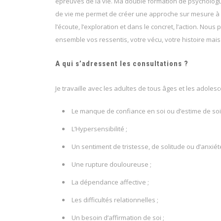
épreuves de la vie. Ma double formation de psychologu
de vie me permet de créer une approche sur mesure à 
l’écoute, l’exploration et dans le concret, l’action. Nou
ensemble vos ressentis, votre vécu, votre histoire mais
A qui s’adressent les consultations ?
Je travaille avec les adultes de tous âges et les adoles
Le manque de confiance en soi ou d’estime de soi 
L’Hypersensibilité ;
Un sentiment de tristesse, de solitude ou d’anxiété
Une rupture douloureuse ;
La dépendance affective ;
Les difficultés relationnelles ;
Un besoin d’affirmation de soi ;