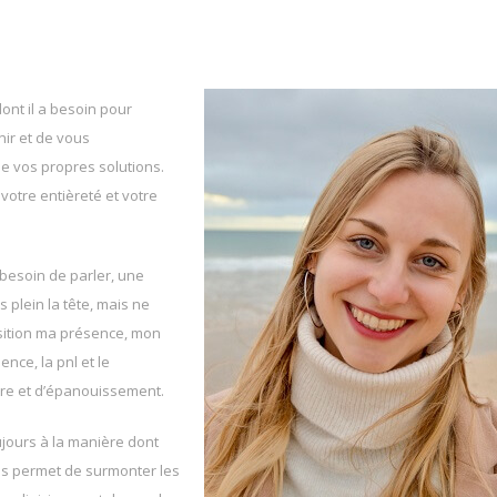
ont il a besoin pour
nir et de vous
e vos propres solutions.
votre entièreté et votre
 besoin de parler, une
 plein la tête, mais ne
osition ma présence, mon
nce, la pnl et le
re et d’épanouissement.
ujours à la manière dont
ous permet de surmonter les