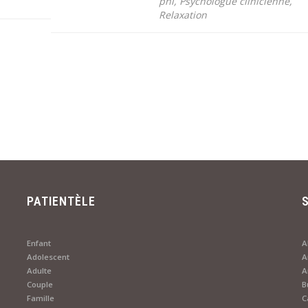
pnl, Psychologue clinicienne,
Relaxation
PATIENTÈLE
Enfant
A
Adolescent
A
Adulte
Couple
B
Famille
C