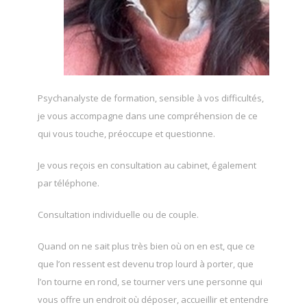
Psychanalyste de formation, sensible à vos difficultés,
je vous accompagne dans une compréhension de ce
qui vous touche, préoccupe et questionne.
Je vous reçois en consultation au cabinet, également
par téléphone.
Consultation individuelle ou de couple.
Quand on ne sait plus très bien où on en est, que ce
que l’on ressent est devenu trop lourd à porter, que
l’on tourne en rond, se tourner vers une personne qui
vous offre un endroit où déposer, accueillir et entendre