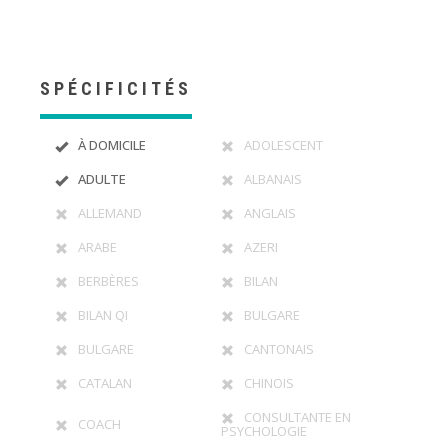
SPÉCIFICITÉS
À DOMICILE
ADOLESCENT
ADULTE
ALBANAIS
ALLEMAND
ANGLAIS
ARABE
AZERI
BERBÈRES
BILAN
BILAN QI
BULGARE
BULGARE
CANTONAIS
CATALAN
CHINOIS
CONSULTANTE EN
COACH
PSYCHOLOGIE