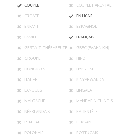
COUPLE
COUPLE PARENTAL
CROATE
EN LIGNE
ENFANT
ESPAGNOL
FAMILLE
FRANÇAIS
GESTALT- THÉRAPEUTE
GREC (ΕΛΛΗΝΙΚΉ)
GROUPE
HINDI
HONGROIS
HYPNOSE
ITALIEN
KINYARWANDA
LANGUES
LINGALA
MALGACHE
MANDARIN CHINOIS
NÉERLANDAIS
PATIENTÈLE
PENDJABI
PERSAN
POLONAIS
PORTUGAIS