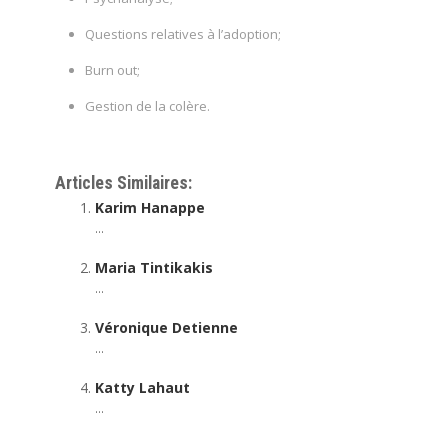
Questions relatives à l’adoption;
Burn out;
Gestion de la colère.
Psychanalyste à Woluwe-Saint-Lambert | Usha Parent
Articles Similaires:
Karim Hanappe
...
Maria Tintikakis
...
Véronique Detienne
...
Katty Lahaut
...