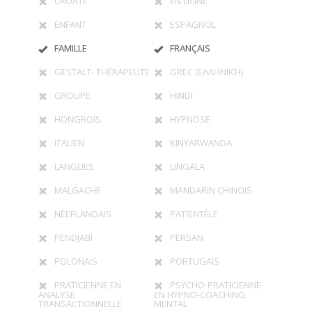
CROATE
EN LIGNE
ENFANT
ESPAGNOL
FAMILLE
FRANÇAIS
GESTALT- THÉRAPEUTE
GREC (ΕΛΛΗΝΙΚΉ)
GROUPE
HINDI
HONGROIS
HYPNOSE
ITALIEN
KINYARWANDA
LANGUES
LINGALA
MALGACHE
MANDARIN CHINOIS
NÉERLANDAIS
PATIENTÈLE
PENDJABI
PERSAN
POLONAIS
PORTUGAIS
PRATICIENNE EN
PSYCHO-PRATICIENNE
ANALYSE
EN HYPNO-COACHING
TRANSACTIONNELLE
MENTAL