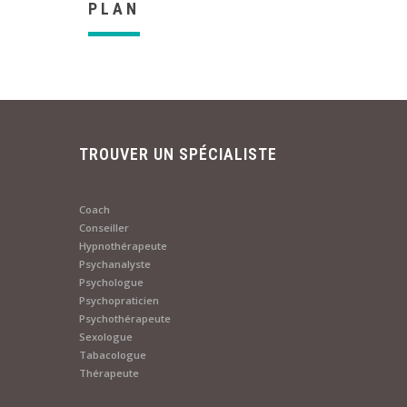
PLAN
TROUVER UN SPÉCIALISTE
Coach
Conseiller
Hypnothérapeute
Psychanalyste
Psychologue
Psychopraticien
Psychothérapeute
Sexologue
Tabacologue
Thérapeute