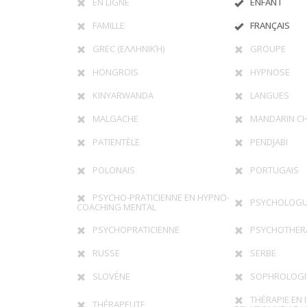
EN LIGNE
ENFANT
FAMILLE
FRANÇAIS
GREC (ΕΛΛΗΝΙΚΉ)
GROUPE
HONGROIS
HYPNOSE
KINYARWANDA
LANGUES
MALGACHE
MANDARIN CH
PATIENTÈLE
PENDJABI
POLONAIS
PORTUGAIS
PSYCHO-PRATICIENNE EN HYPNO-
PSYCHOLOG
COACHING MENTAL
PSYCHOPRATICIENNE
PSYCHOTHER
RUSSE
SERBE
SLOVÈNE
SOPHROLOGI
THÉRAPIE EN 
THÉRAPEUTE