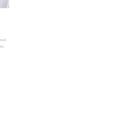
out,
ées