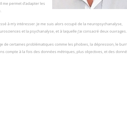
Il me permet d’adapter les
.
sé à m’y intéresser. Je me suis alors occupé de la neuropsychanalyse,
eurosciences et la psychanalyse, et à laquelle j’ai consacré deux ouvrages.
ge de certaines problématiques comme les phobies, la dépression, le burn
iens compte à la fois des données métriques, plus objectives, et des donn