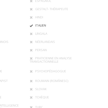
ESPAGNOL
GESTALT- THÉRAPEUTE
HINDI
ITALIEN
LINGALA
INOIS
NÉERLANDAIS
PERSAN
PRATICIENNE EN ANALYSE
TRANSACTIONNELLE
UE
PSYCHOPÉDAGOGUE
APIST
ROUMAIN (ROMÂNESC)
SLOVAK
E
TCHÈQUE
INTELLIGENCE
TURC