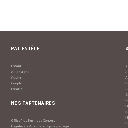
PATIENTÈLE
Enfant
A
Adolescent
A
Adulte
Couple
B
Famille
C
C
E
NOS PARTENAIRES
F
I
N
OfficePlus Business Centers
P
Logidesk – Agenda en ligne partagé