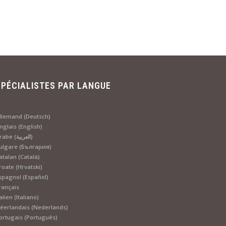
SPÉCIALISTES PAR LANGUE
llemand (Deutsch)
nglais (English)
Arabe (العربية)
ulgare (България)
atalan (Català)
roate (Hrvatski)
spagnol (Español)
rançais
talien (Italiano)
éerlandais (Nederlands)
ortugais (Português)