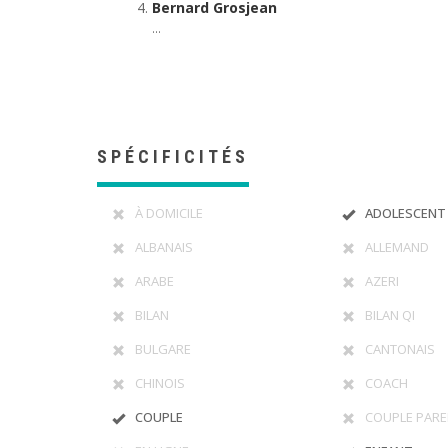
Bernard Grosjean
...
SPÉCIFICITÉS
À DOMICILE
ADOLESCENT
ALBANAIS
ALLEMAND
ARABE
AZERI
BILAN
BILAN QI
BULGARE
CANTONAIS
CHINOIS
COACH
COUPLE
COUPLE PARE