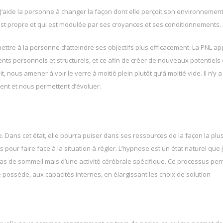
’aide la personne à changer la façon dont elle perçoit son environnement
st propre et qui est modulée par ses croyances et ses conditionnements.
mettre à la personne d’atteindre ses objectifs plus efficacement. La PNL a
nts personnels et structurels, et ce afin de créer de nouveaux potentiels
, nous amener à voir le verre à moitié plein plutôt qu’à moitié vide. Il n’y 
nent et nous permettent d’évoluer.
. Dans cet état, elle pourra puiser dans ses ressources de la façon la plu
our faire face à la situation à régler. L’hypnose est un état naturel que j
t pas de sommeil mais d’une activité cérébrale spécifique. Ce processus pe
possède, aux capacités internes, en élargissant les choix de solution