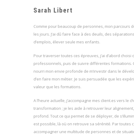
Sarah Libert
Comme pour beaucoup de personnes, mon parcours de v
les jours. J’ai dû faire face à des deuils, des séparation
d’emplois, élever seule mes enfants.
Pour traverser toutes ces épreuves, j’ai d’abord choisi 
professionnels, puis de suivre différentes formations. C
nourri mon envie profonde de m’investir dans le déve
d’en faire mon métier. Je suis persuadée que les expér
valeur que les formations.
Coach
A l’heure actuelle, j’accompagne mes client.es vers le 
transformation ; je les aide à retrouver leur alignement,
profond. Tout ce qui permet de se déployer, de s’illumine
est possible, là où on retrouve sa sérénité. Par toutes
accompagner une multitude de personnes et de situat