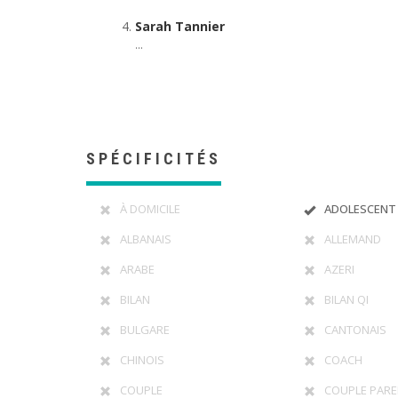
Sarah Tannier
...
SPÉCIFICITÉS
À DOMICILE
ADOLESCENT
ALBANAIS
ALLEMAND
ARABE
AZERI
BILAN
BILAN QI
BULGARE
CANTONAIS
CHINOIS
COACH
COUPLE
COUPLE PARE