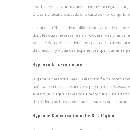
Coach mental PNL (Programmation Neuro Linguistique). J
Chacun, chacune possède une carte du monde qui lui e
Le but de la PNL est de modifier cette carte afin de per
donc les outils nécessaires afin d’opérer des changeme
réussite dans tous les domaines de la vie ; autrement dit
d’échecs, il n’y a que des expériences qui nous enseig
Hypnose Ericksonienne
Coach
Je guide la personne vers un état modifié de conscience
adéquate et utiliser les moyens personnels nécessaires p
à réactiver ou que j’apprends à reproduire. Il ne s’agi
d’accéder plus facilement aux ressources que chacun.e 
Hypnose Conversationnelle Stratégique