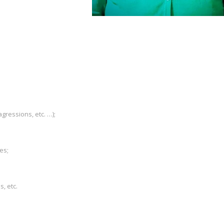
gressions, etc. …);
es;
s, etc.