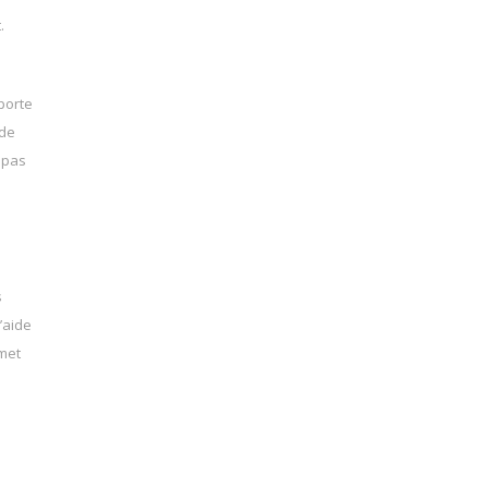
.
pporte
 de
a pas
s
’aide
rmet