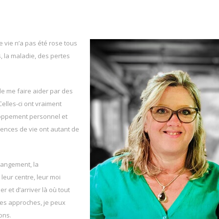
ie n’a pas été rose tous
s, la maladie, des pertes
de me faire aider par des
elles-ci ont vraiment
loppement personnel et
iences de vie ont autant de
changement, la
 leur centre, leur moi
r et d’arriver là où tout
 ces approches, je peux
ions.
Coach