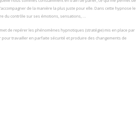
quelle nous sommes constamment en train de parler, ce qui me permet de
’accompagner de la manière la plus juste pour elle. Dans cette hypnose le
e du contrôle sur ses émotions, sensations, …
ermet de repérer les phénomènes hypnotiques (stratégie) mis en place par
er pour travailler en parfaite sécurité et produire des changements de