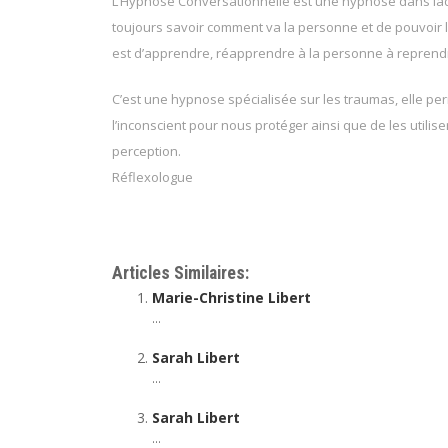
L’Hypnose Conversationnelle est une hypnose dans la
toujours savoir comment va la personne et de pouvoir l
est d’apprendre, réapprendre à la personne à reprendr
C’est une hypnose spécialisée sur les traumas, elle p
l’inconscient pour nous protéger ainsi que de les utilis
perception.
Réflexologue
Sarah Libert
Articles Similaires:
Marie-Christine Libert
...
Sarah Libert
...
Sarah Libert
...