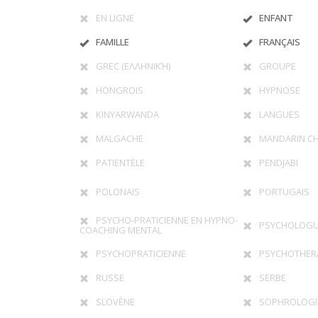
EN LIGNE
ENFANT
FAMILLE
FRANÇAIS
GREC (ΕΛΛΗΝΙΚΉ)
GROUPE
HONGROIS
HYPNOSE
KINYARWANDA
LANGUES
MALGACHE
MANDARIN CH
PATIENTÈLE
PENDJABI
POLONAIS
PORTUGAIS
PSYCHO-PRATICIENNE EN HYPNO-
PSYCHOLOG
COACHING MENTAL
PSYCHOPRATICIENNE
PSYCHOTHER
RUSSE
SERBE
SLOVÈNE
SOPHROLOGI