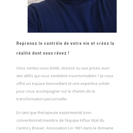
Reprenez le contrôle de votre vie et créez la
réalité dont vous rêvez !
Vous sentez-vous limité, stressé ou aux prises avec
des défis qui vous semblent insurmontables ? Je vous
offre un espace bienveillant et une expertise solide
pour vous accompagner sur le chemin de la
transformation personnelle.
En tant que thérapeute expérimenté (non
conventionné) membre de l’équipe Influx Vital du
Centre J. Breuer, Association Loi 1901 dans le domaine