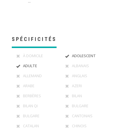
...
SPÉCIFICITÉS
À DOMICILE
ADOLESCENT
ADULTE
ALBANAIS
ALLEMAND
ANGLAIS
ARABE
AZERI
BERBÈRES
BILAN
BILAN QI
BULGARE
BULGARE
CANTONAIS
CATALAN
CHINOIS