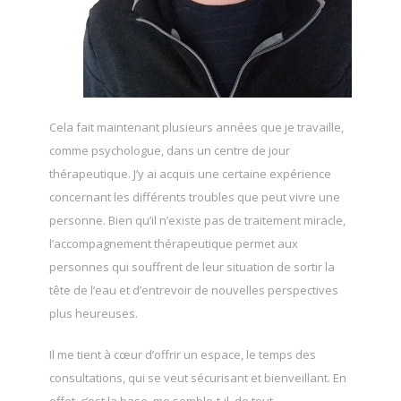
Cela fait maintenant plusieurs années que je travaille,
comme psychologue, dans un centre de jour
thérapeutique. J’y ai acquis une certaine expérience
concernant les différents troubles que peut vivre une
personne. Bien qu’il n’existe pas de traitement miracle,
l’accompagnement thérapeutique permet aux
personnes qui souffrent de leur situation de sortir la
tête de l’eau et d’entrevoir de nouvelles perspectives
plus heureuses.
Il me tient à cœur d’offrir un espace, le temps des
consultations, qui se veut sécurisant et bienveillant. En