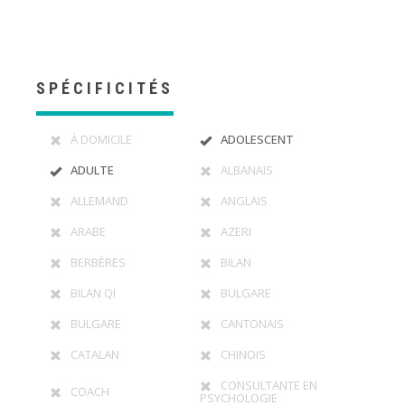
SPÉCIFICITÉS
À DOMICILE
ADOLESCENT
ADULTE
ALBANAIS
ALLEMAND
ANGLAIS
ARABE
AZERI
BERBÈRES
BILAN
BILAN QI
BULGARE
BULGARE
CANTONAIS
CATALAN
CHINOIS
CONSULTANTE EN
COACH
PSYCHOLOGIE