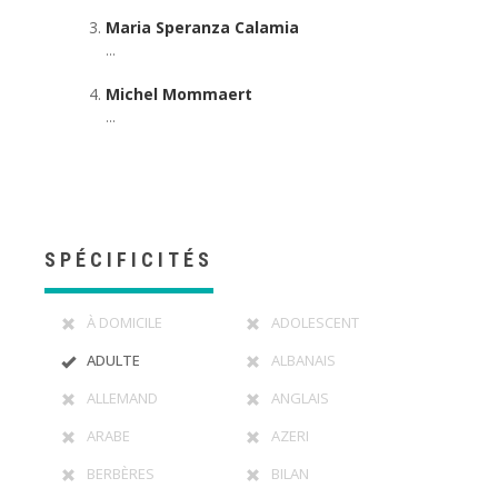
Maria Speranza Calamia
...
Michel Mommaert
...
SPÉCIFICITÉS
À DOMICILE
ADOLESCENT
ADULTE
ALBANAIS
ALLEMAND
ANGLAIS
ARABE
AZERI
BERBÈRES
BILAN