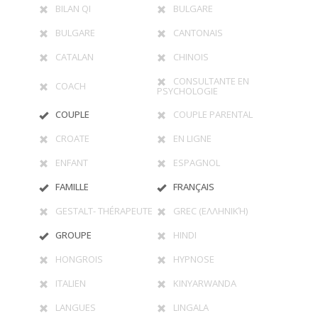
BILAN QI
BULGARE
BULGARE
CANTONAIS
CATALAN
CHINOIS
CONSULTANTE EN
COACH
PSYCHOLOGIE
COUPLE
COUPLE PARENTAL
CROATE
EN LIGNE
ENFANT
ESPAGNOL
FAMILLE
FRANÇAIS
GESTALT- THÉRAPEUTE
GREC (ΕΛΛΗΝΙΚΉ)
GROUPE
HINDI
HONGROIS
HYPNOSE
ITALIEN
KINYARWANDA
LANGUES
LINGALA