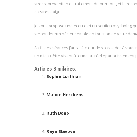
stress, prévention et traitement du burn-out, et la reco
ou stress aigu.
Je vous propose une écoute et un soutien psychologique 
seront déterminés ensemble en fonction de votre dem
Au fil des séances j’aurai à cœur de vous aider à vous
un mieux-être visant à terme un réel épanouissement 
Articles Similaires:
Sophie Lorthioir
...
Manon Herckens
...
Ruth Bono
...
Raya Slavova