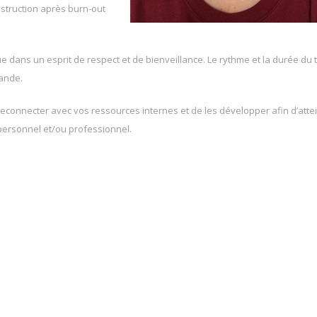
nstruction après burn-out
dans un esprit de respect et de bienveillance. Le rythme et la durée du t
ande.
 reconnecter avec vos ressources internes et de les développer afin d’atte
personnel et/ou professionnel.