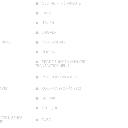
GESTALT- THÉRAPEUTE
HINDI
ITALIEN
LINGALA
INOIS
NÉERLANDAIS
PERSAN
PRATICIENNE EN ANALYSE
TRANSACTIONNELLE
UE
PSYCHOPÉDAGOGUE
APIST
ROUMAIN (ROMÂNESC)
SLOVAK
E
TCHÈQUE
INTELLIGENCE
TURC
R)