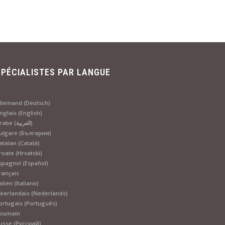
SPÉCIALISTES PAR LANGUE
llemand (Deutsch)
nglais (English)
Arabe (العربية)
ulgare (България)
atalan (Català)
roate (Hrvatski)
spagnol (Español)
rançais
talien (Italiano)
éerlandais (Nederlands)
ortugais (Português)
oumain
usse (Русский)