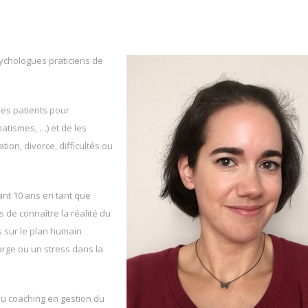
sychologues praticiens de
mes patients pour
atismes, …) et de les
on, divorce, difficultés ou
ant 10 ans en tant que
 de connaître la réalité du
s sur le plan humain
arge ou un stress dans la
u coaching en gestion du