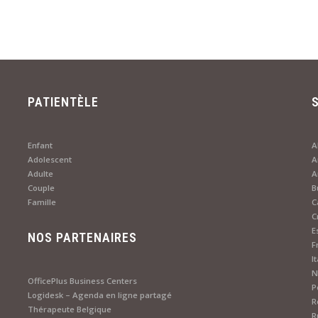
PATIENTÈLE
Enfant
A
Adolescent
A
Adulte
Couple
B
Famille
C
C
E
NOS PARTENAIRES
F
I
N
OfficePlus Business Centers
P
Logidesk – Agenda en ligne partagé
R
Thérapeute Belgique
R