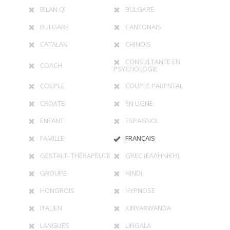
BILAN QI
BULGARE
BULGARE
CANTONAIS
CATALAN
CHINOIS
CONSULTANTE EN
COACH
PSYCHOLOGIE
COUPLE
COUPLE PARENTAL
CROATE
EN LIGNE
ENFANT
ESPAGNOL
FAMILLE
FRANÇAIS
GESTALT- THÉRAPEUTE
GREC (ΕΛΛΗΝΙΚΉ)
GROUPE
HINDI
HONGROIS
HYPNOSE
ITALIEN
KINYARWANDA
LANGUES
LINGALA