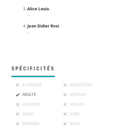
Alice Louis
...
Jean Didier Rosi
...
SPÉCIFICITÉS
À DOMICILE
ADOLESCENT
ADULTE
ALBANAIS
ALLEMAND
ANGLAIS
ARABE
AZERI
BERBÈRES
BILAN