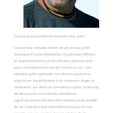
Qui suis-je pour prétendre pouvoir vous aider ?
Comme tout véritable chemin de vie, le mien à été
chaotique et semé d’embûches. De périodes difficiles
en questionnement, j’ai cherché des réponses et ai
pour cela emprunté la voie du “travail sur soi”, une
véritable quête spirituelle. Fort de mon expérience
acquise par la participation à de nombreux stages et
séminaires, aux diverses formations suivies, beaucoup
de découvertes m’ont permis d’améliorer
significativement mon bien-être intérieur et ma qualité
de vie. C’est donc tout naturellement que je me suis