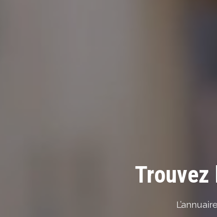
Trouvez l
L’annuair