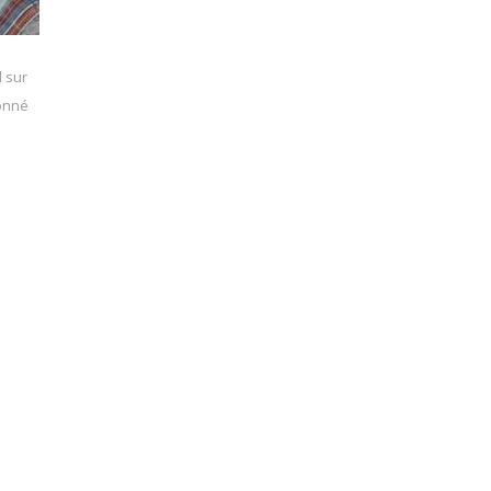
l sur
donné