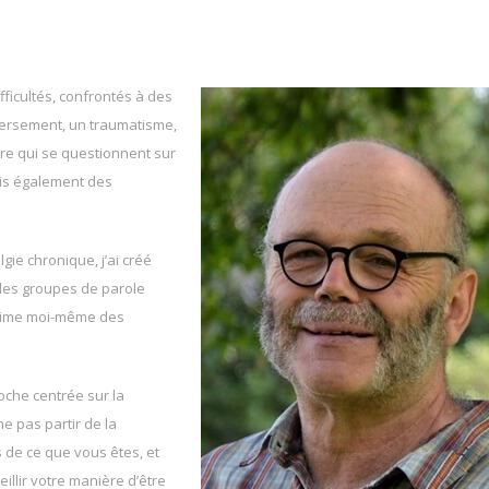
fficultés, confrontés à des
eversement, un traumatisme,
re qui se questionnent sur
ois également des
ie chronique, j’ai créé
 des groupes de parole
anime moi-même des
oche centrée sur la
e pas partir de la
 de ce que vous êtes, et
illir votre manière d’être