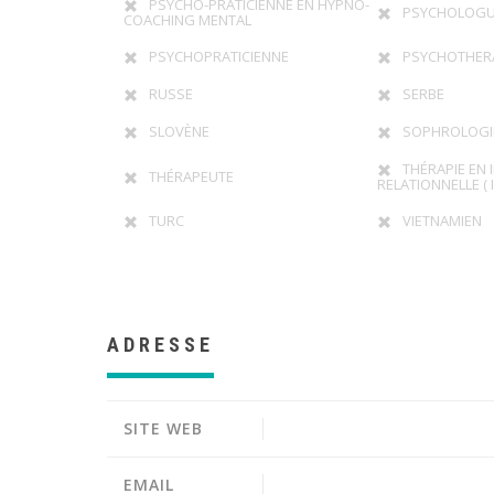
PSYCHO-PRATICIENNE EN HYPNO-
PSYCHOLOG
COACHING MENTAL
PSYCHOPRATICIENNE
PSYCHOTHER
RUSSE
SERBE
SLOVÈNE
SOPHROLOGI
THÉRAPIE EN 
THÉRAPEUTE
RELATIONNELLE ( I
TURC
VIETNAMIEN
ADRESSE
SITE WEB
EMAIL