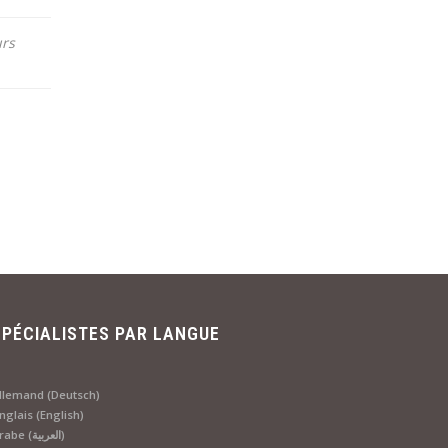
urs
SPÉCIALISTES PAR LANGUE
llemand (Deutsch)
nglais (English)
Arabe (العربية)