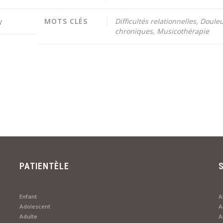
y
MOTS CLÉS
Difficultés relationnelles, Doule
chroniques, Musicothérapie
PATIENTÈLE
Enfant
A
Adolescent
A
Adulte