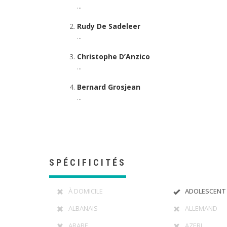
...
Rudy De Sadeleer
...
Christophe D’Anzico
...
Bernard Grosjean
...
SPÉCIFICITÉS
À DOMICILE
ADOLESCENT
ALBANAIS
ALLEMAND
ARABE
AZERI