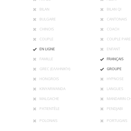
BILAN
BILAN QI
BULGARE
CANTONAIS
CHINOIS
COACH
COUPLE
COUPLE PARE
EN LIGNE
ENFANT
FAMILLE
FRANÇAIS
GREC (ΕΛΛΗΝΙΚΉ)
GROUPE
HONGROIS
HYPNOSE
KINYARWANDA
LANGUES
MALGACHE
MANDARIN CH
PATIENTÈLE
PENDJABI
POLONAIS
PORTUGAIS