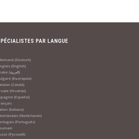
SPÉCIALISTES PAR LANGUE
llemand (Deutsch)
nglais (English)
Arabe (العربية)
ulgare (България)
atalan (Català)
roate (Hrvatski)
spagnol (Español)
rançais
talien (Italiano)
éerlandais (Nederlands)
ortugais (Português)
oumain
usse (Русский)