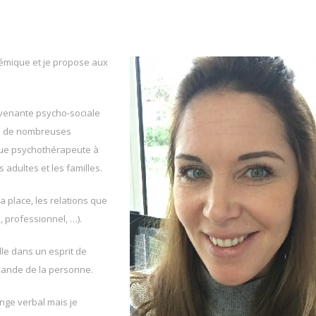
stémique et je propose aux
tervenante psycho-sociale
ne de nombreuses
t que psychothérapeute à
s adultes et les familles.
a place, les relations que
, professionnel, …).
lle dans un esprit de
mande de la personne.
ange verbal mais je