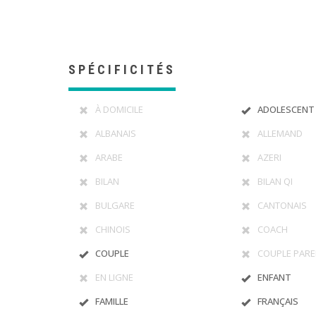
SPÉCIFICITÉS
À DOMICILE
ADOLESCENT
ALBANAIS
ALLEMAND
ARABE
AZERI
BILAN
BILAN QI
BULGARE
CANTONAIS
CHINOIS
COACH
COUPLE
COUPLE PARE
EN LIGNE
ENFANT
FAMILLE
FRANÇAIS