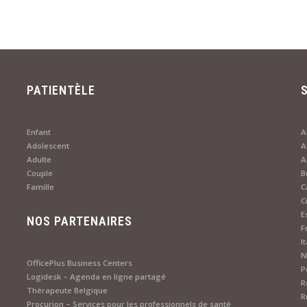
PATIENTÈLE
Enfant
A
Adolescent
A
Adulte
Couple
B
Famille
C
C
E
NOS PARTENAIRES
F
I
N
OfficePlus Business Centers
P
Logidesk – Agenda en ligne partagé
R
Thérapeute Belgique
R
Procurion – Services pour les professionnels de santé