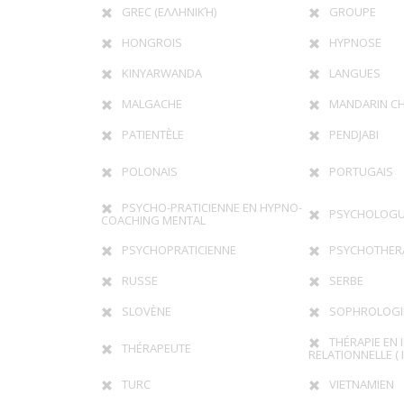
GREC (ΕΛΛΗΝΙΚΉ)
GROUPE
HONGROIS
HYPNOSE
KINYARWANDA
LANGUES
MALGACHE
MANDARIN CH
PATIENTÈLE
PENDJABI
POLONAIS
PORTUGAIS
PSYCHO-PRATICIENNE EN HYPNO-
PSYCHOLOG
COACHING MENTAL
PSYCHOPRATICIENNE
PSYCHOTHER
RUSSE
SERBE
SLOVÈNE
SOPHROLOGI
THÉRAPIE EN 
THÉRAPEUTE
RELATIONNELLE ( I
TURC
VIETNAMIEN