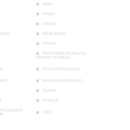
HINDI
ITALIEN
LINGALA
INOIS
NÉERLANDAIS
PERSAN
PRATICIENNE EN ANALYSE
TRANSACTIONNELLE
UE
PSYCHOPÉDAGOGUE
APIST
ROUMAIN (ROMÂNESC)
SLOVAK
E
TCHÈQUE
INTELLIGENCE
TURC
R)