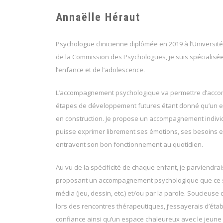
Annaëlle Héraut
Psychologue clinicienne diplômée en 2019 à l’Universit
de la Commission des Psychologues, je suis spécialisé
l’enfance et de l’adolescence.
L’accompagnement psychologique va permettre d’acco
étapes de développement futures étant donné qu’un en
en construction. Je propose un accompagnement individ
puisse exprimer librement ses émotions, ses besoins et
entravent son bon fonctionnement au quotidien.
Au vu de la spécificité de chaque enfant, je parviendra
proposant un accompagnement psychologique que ce so
média (jeu, dessin, etc.) et/ou par la parole. Soucieuse 
lors des rencontres thérapeutiques, j’essayerais d’établ
confiance ainsi qu’un espace chaleureux avec le jeune p