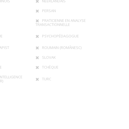
INOIS
NÉERLANDAIS
PERSAN
PRATICIENNE EN ANALYSE
TRANSACTIONNELLE
UE
PSYCHOPÉDAGOGUE
APIST
ROUMAIN (ROMÂNESC)
SLOVAK
E
TCHÈQUE
INTELLIGENCE
TURC
R)