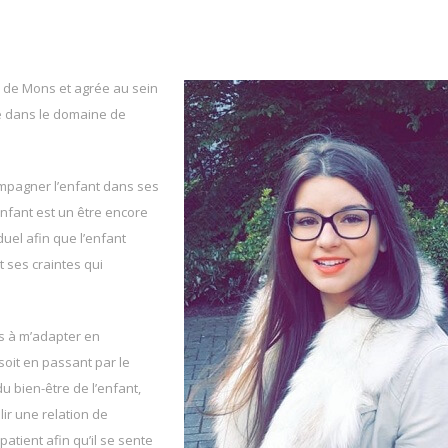
é de Mons et agrée au sein
e dans le domaine de
mpagner l’enfant dans ses
fant est un être encore
uel afin que l’enfant
 ses craintes qui
is à m’adapter en
it en passant par le
du bien-être de l’enfant,
ir une relation de
atient afin qu’il se sente