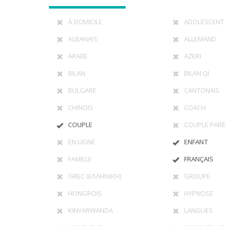
À DOMICILE
ADOLESCENT
ALBANAIS
ALLEMAND
ARABE
AZERI
BILAN
BILAN QI
BULGARE
CANTONAIS
CHINOIS
COACH
COUPLE
COUPLE PARE
EN LIGNE
ENFANT
FAMILLE
FRANÇAIS
GREC (ΕΛΛΗΝΙΚΉ)
GROUPE
HONGROIS
HYPNOSE
KINYARWANDA
LANGUES