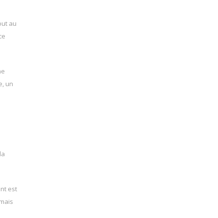
out au
ce
ne
e, un
la
nt est
 mais