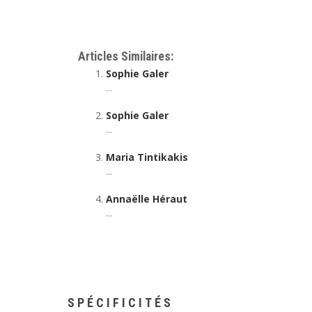
Psychologue Elouges | Annaelle Héraut
Articles Similaires:
Sophie Galer
...
Sophie Galer
...
Maria Tintikakis
...
Annaëlle Héraut
...
SPÉCIFICITÉS