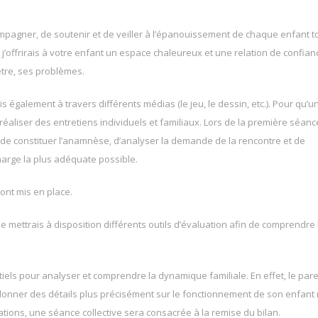
ompagner, de soutenir et de veiller à l’épanouissement de chaque enfant t
j’offrirais à votre enfant un espace chaleureux et une relation de confian
être, ses problèmes.
s également à travers différents médias (le jeu, le dessin, etc.). Pour qu’u
 réaliser des entretiens individuels et familiaux. Lors de la première séanc
fin de constituer l’anamnèse, d’analyser la demande de la rencontre et de
charge la plus adéquate possible.
ront mis en place.
je mettrais à disposition différents outils d’évaluation afin de comprendre 
ls pour analyser et comprendre la dynamique familiale. En effet, le pare
 donner des détails plus précisément sur le fonctionnement de son enfant
ations, une séance collective sera consacrée à la remise du bilan.