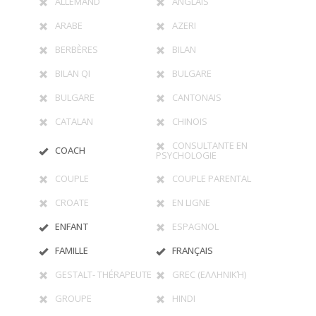
ALLEMAND
ANGLAIS
ARABE
AZERI
BERBÈRES
BILAN
BILAN QI
BULGARE
BULGARE
CANTONAIS
CATALAN
CHINOIS
CONSULTANTE EN
COACH
PSYCHOLOGIE
COUPLE
COUPLE PARENTAL
CROATE
EN LIGNE
ENFANT
ESPAGNOL
FAMILLE
FRANÇAIS
GESTALT- THÉRAPEUTE
GREC (ΕΛΛΗΝΙΚΉ)
GROUPE
HINDI