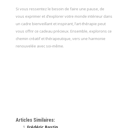
Si vous ressentez le besoin de faire une pause, de
vous exprimer et d’explorer votre monde intérieur dans
un cadre bienveillant et inspirant, l’art-thérapie peut
vous offrir ce cadeau précieux. Ensemble, explorons ce
chemin créatif et thérapeutique, vers une harmonie
renouvelée avec soi-même.
Thérapeute – Coach Saint-Nicolas |
Frédéric Bastin
Thérapeute
Thérapeute
Articles Similaires:
Frédéric Bastin