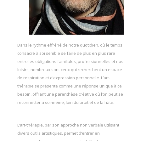
Dans le rythme effréné de notre quotidien, où le temps
consacré à soi semble se faire de plus en plus rare
entre les obligations familiales, professionnelles et nos
loisirs, nombreux sont ceux qui recherchent un espace
de respiration et d’expression personnelle. L’art-
thérapie se présente comme une réponse unique à ce
besoin, offrant une parenthèse créative où l’on peut se
reconnecter à soi-même, loin du bruit et de la hâte.
Thérapeute
L’art-thérapie, par son approche non verbale utilisant
divers outils artistiques, permet d’entrer en